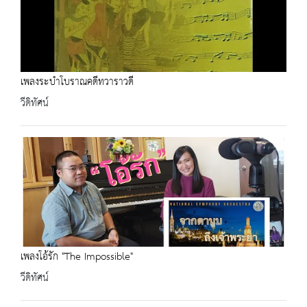
เพลงระบำโบราณคดีทวาราวดี
วีดิทัศน์
เพลงโอ้รัก "The Impossible"
วีดิทัศน์