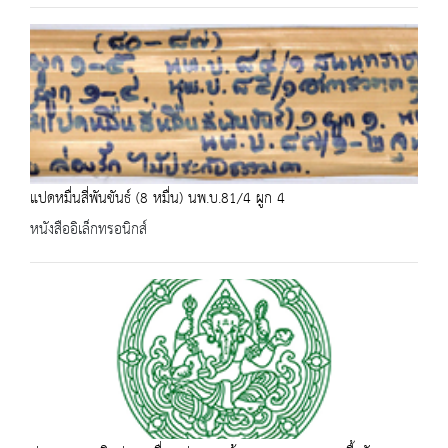
แปดหมื่นสี่พันขันธ์ (8 หมื่น) นพ.บ.81/4 ผูก 4
หนังสืออิเล็กทรอนิกส์