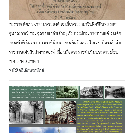
พระราชหัตถเลขาส่วนพระองค์ สมเด็จพระรามาธิบดีศรีสินทร มหา
จุฬาลงกรณ์ พระจุลจอมเกล้าเจ้าอยู่หัว ทรงมีพระราชทานแด่ สมเด็จ
พระศรีพัชรินทรา บรมราชินีนาถ พระพันปีหลวง ในเวลาที่ทรงสำเร็จ
ราชการแผ่นดินต่างพระองค์ เมื่อเสด็จพระราชดำเนินประพาสยุโรป
พ.ศ. 2440 ภาค 1
หนังสืออิเล็กทรอนิกส์