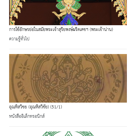
การใช้อักษรย่อในสมัยพระเจ้าสุริยพงษ์ผริตเดชฯ (พระเจ้าน่าน)
ความรู้ทั่วไป
อุณฺหิสวิชย (อุณหิสวิชัย) (51/1)
หนังสืออิเล็กทรอนิกส์