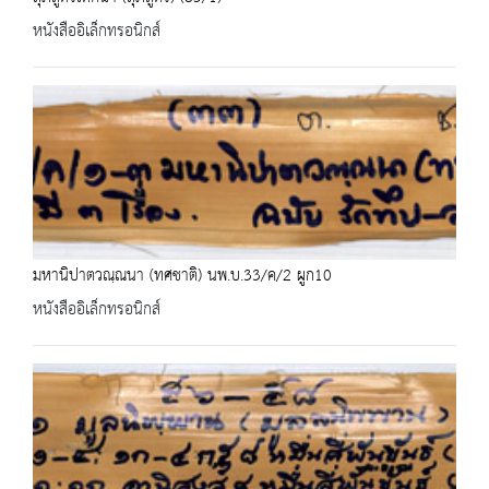
หนังสืออิเล็กทรอนิกส์
มหานิปาตวณฺณนา (ทศชาติ) นพ.บ.33/ค/2 ผูก10
หนังสืออิเล็กทรอนิกส์