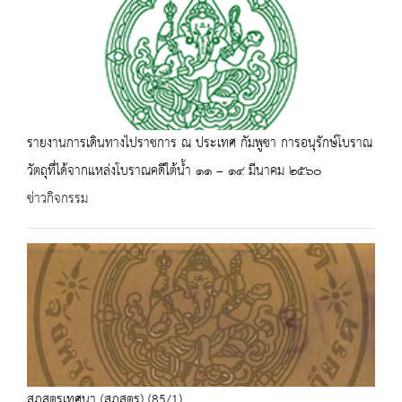
รายงานการเดินทางไปราชการ ณ ประเทศ กัมพูชา การอนุรักษ์โบราณ
วัตถุที่ได้จากแหล่งโบราณคดีใต้น้ำ ๑๑ – ๑๔ มีนาคม ๒๕๖๐
ข่าวกิจกรรม
สุภสูตรเทศนา (สุภสูตร) (85/1)