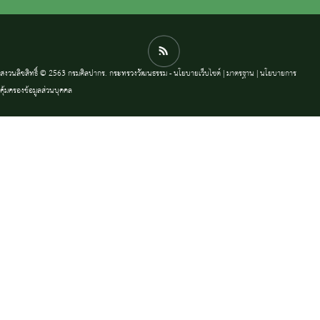
สงวนลิขสิทธิ์ © 2563 กรมศิลปากร. กระทรวงวัฒนธรรม -
นโยบายเว็บไซต์
|
มาตรฐาน
|
นโยบายการ
คุ้มครองข้อมูลส่วนบุคคล