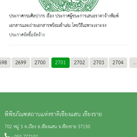
ประกาศกรมศิลปากร เรื่อง ประกาศผู้ชนะการเสนอราคาจ้างพิมพ์
เอกสารและถ่ายเอกสารพร้อมเข้าเล่ม โดยวิธีเฉพาะเจาะจง
ประกาศจัดซื้อจัดจ้าง
698
2699
2700
2701
2702
2703
2704
...
พิพิธภัณฑสถานแห่งชาติเชียงแสน เชียงราย
702 หมู่ 3 ต.เวียง อ.เชียงแสน จ.เชียงราย 57150