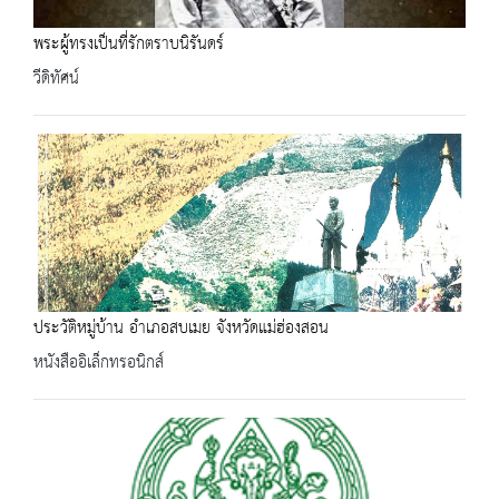
พระผู้ทรงเป็นที่รักตราบนิรันดร์
วีดิทัศน์
ประวัติหมู่บ้าน อำเภอสบเมย จังหวัดแม่ฮ่องสอน
หนังสืออิเล็กทรอนิกส์