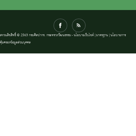
สงวนลิขสิทธิ์ © 2563 กรมศิลปากร. กระทรวงวัฒนธรรม -
นโยบายเว็บไซต์
|
มาตรฐาน
|
นโยบายการ
คุ้มครองข้อมูลส่วนบุคคล