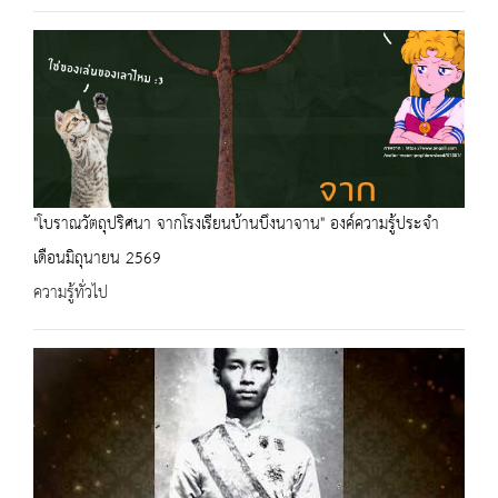
"โบราณวัตถุปริศนา จากโรงเรียนบ้านบึงนาจาน" องค์ความรู้ประจำ
เดือนมิถุนายน 2569
ความรู้ทั่วไป