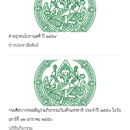
ค่ายยุวชนโบราณคดี ปี ๒๕๕๔
ข่าวประชาสัมพันธ์
กรมศิลปากรขอเชิญร่วมกิจกรรมวันเด็กแห่งชาติ ประจำปี ๒๕๕๖ ในวัน
เสาร์ที่ ๑๒ มกราคม ๒๕๕๖
ปฏิทินกิจกรรม