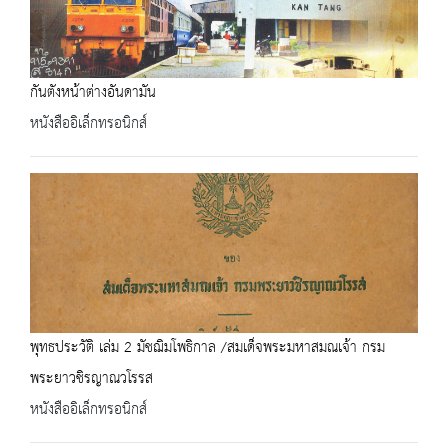
กันตังหน้าต่างอันดามัน
หนังสืออิเล็กทรอนิกส์
พุทธประวัติ เล่ม 2 มัชฌิมโพธิกาล /สมเด็จพระมหาสมณเจ้า กรม
พระยาวชิรญาณวโรรส
หนังสืออิเล็กทรอนิกส์