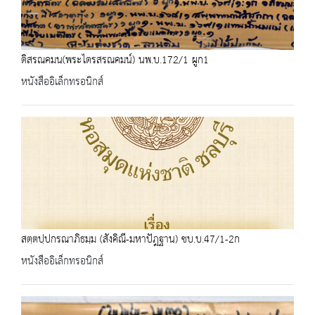
ติสรณคมน(พระไตรสรณคมน์) นพ.บ.172/1 ผูก1
หนังสืออิเล็กทรอนิกส์
สตฺตปฺปกรณาภิธมฺม (สังคิณี-มหาปัฎฐาน) ชบ.บ.47/1-2ก
หนังสืออิเล็กทรอนิกส์