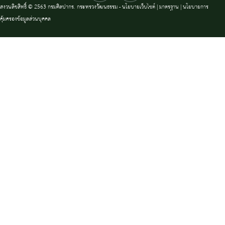
สงวนลิขสิทธิ์ © 2563 กรมศิลปากร. กระทรวงวัฒนธรรม -
นโยบายเว็บไซต์
|
มาตรฐาน
|
นโยบายการ
คุ้มครองข้อมูลส่วนบุคคล