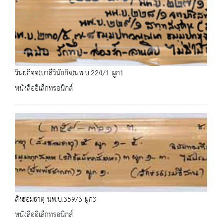
วินยกิจฺจ(บาลีวินัยกิจ)นพ.บ.224/1 ผูก1
หนังสืออิเล็กทรอนิกส์
สังฮอมธาตุ นพ.บ.359/3 ผูก3
หนังสืออิเล็กทรอนิกส์