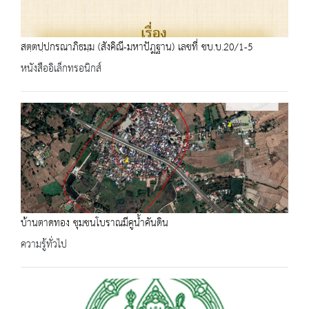
สตฺตปฺปกรณาภิธมฺม (สังคิณี-มหาปัฎฐาน) เลขที่ ชบ.บ.20/1-5
หนังสืออิเล็กทรอนิกส์
บ้านตาดทอง ชุมชนโบราณมีคูน้ำคันดิน
ความรู้ทั่วไป