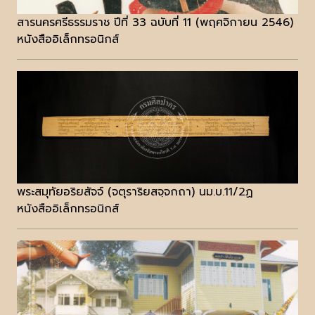
สารนครศรีธรรมราช ปีที่ 33 ฉบับที่ 11 (พฤศจิกายน 2546)
หนังสืออิเล็กทรอนิกส์
พระสมุทัยอริยสัจจ์ (จตุราริยสจฺจกถา) นม.บ.11/2ฏ
หนังสืออิเล็กทรอนิกส์