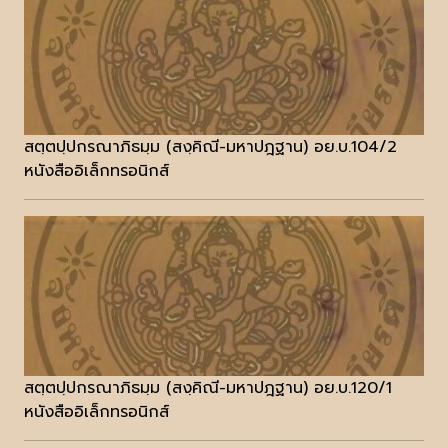
สตฺตปฺปกรณาภิธมฺม (สงฺคิณี-มหาปฎฐาน) อย.บ.104/2
หนังสืออิเล็กทรอนิกส์
สตฺตปฺปกรณาภิธมฺม (สงฺคิณี-มหาปฎฐาน) อย.บ.120/1
หนังสืออิเล็กทรอนิกส์