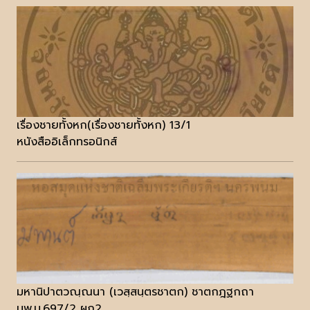
เรื่องชายทั้งหก(เรื่องชายทั้งหก) 13/1
หนังสืออิเล็กทรอนิกส์
มหานิปาตวณฺณนา (เวสฺสนฺตรชาตก) ชาตกฎฐกถา
นพ.บ.697/2 ผูก2