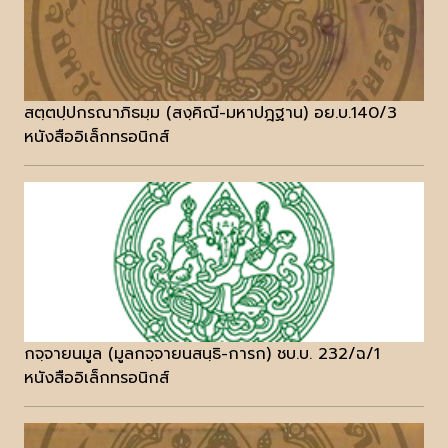
สตฺตปฺปกรณาภิธมฺม (สงฺคิณี-มหาปฎฐาน) อย.บ.140/3
หนังสืออิเล็กทรอนิกส์
กจฺจายนมูล (มูลกจฺจายนสนฺธิ-การก) ชบ.บ. 232/ฉ/1
หนังสืออิเล็กทรอนิกส์