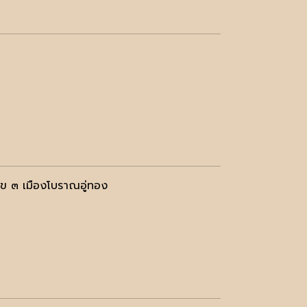
ลข ๓ เมืองโบราณอู่ทอง