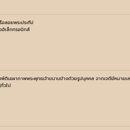
รือลอยพระประทีป
ออิเล็กทรอนิกส์
มพ์ดินเผาภาพพระพุทธเจ้าขนาบข้างด้วยรูปบุคคล จากเจดีย์หมายเ
้ทั่วไป