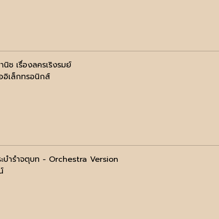
านิช เรื่องลครเริงรมย์
ออิเล็กทรอนิกส์
ะบำรำจตุบท - Orchestra Version
น์