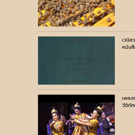
เวนิสว
หนังสื
เพลงร
วีดิทัศ