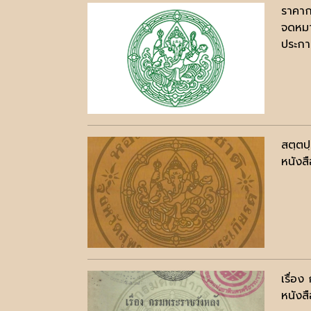
ราคาก
จดหมา
ประกาศ
สตฺตป
หนังสื
เรื่อง
หนังสื