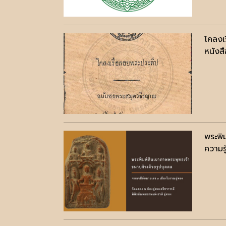
โคลงเ
หนังสื
พระพิ
ความรู