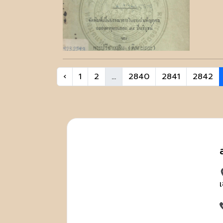
‹
1
2
...
2840
2841
2842