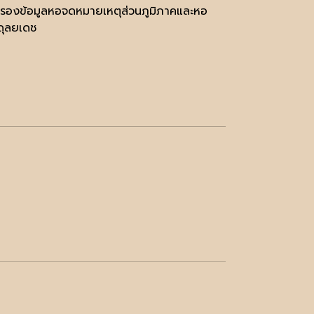
บสำรองข้อมูลหอจดหมายเหตุส่วนภูมิภาคและหอ
ดุลยเดช