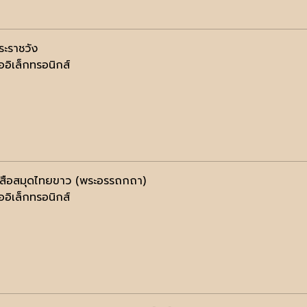
ะราชวัง
ออิเล็กทรอนิกส์
งสือสมุดไทยขาว (พระอรรถกถา)
ออิเล็กทรอนิกส์