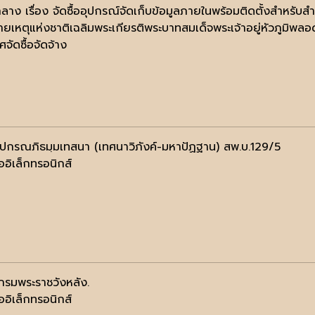
ลาง เรื่อง จัดซื้ออุปกรณ์จัดเก็บข้อมูลภายในพร้อมติดตั้งสำหรั
ยเหตุแห่งชาติเฉลิมพระเกียรติพระบาทสมเด็จพระเจ้าอยู่หัวภูมิพลอ
จัดซื้อจัดจ้าง
ฺปกรณภิธมฺมเทสนา (เทศนาวิภังค์-มหาปัฏฐาน) สพ.บ.129/5
ออิเล็กทรอนิกส์
 กรมพระราชวังหลัง.
ออิเล็กทรอนิกส์