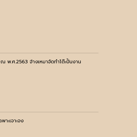
าณ พ.ศ.2563 จ้างเหมาจัดทำโต๊ะปั้นงาน
เฉพาะเจาะจง