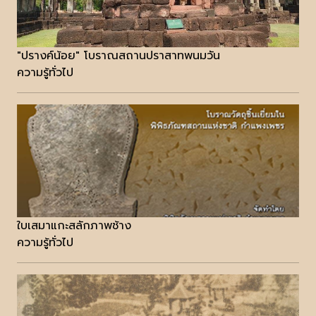
"ปรางค์น้อย" โบราณสถานปราสาทพนมวัน
ความรู้ทั่วไป
ใบเสมาแกะสลักภาพช้าง
ความรู้ทั่วไป