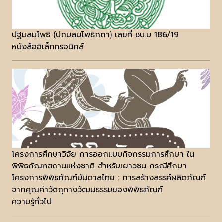
ปฐมสมฺโพธิ (ปถมสมฺโพธิกถา) เลขที่ ชบ.บ 186/19
หนังสืออิเล็กทรอนิกส์
โครงการศึกษาวิจัย การออกแบบกิจกรรมการศึกษา ใน
พิพิธภัณฑสถานแห่งชาติ สำหรับเยาวชน กรณีศึกษา
โครงการพิพิธภัณฑ์บันดาลไทย : การสร้างสรรค์ผลิตภัณฑ์
จากคุณค่าวัตถุทางวัฒนธรรมของพิพิธภัณฑ์
ความรู้ทั่วไป