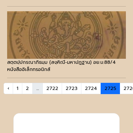
สตฺตปฺปกรณาภิธมฺม (สงฺคิณี-มหาปฎฐาน) อย.บ.88/4
หนังสืออิเล็กทรอนิกส์
‹
1
2
...
2722
2723
2724
2725
272