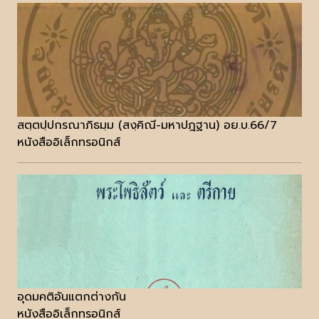
สตฺตปฺปกรณาภิธมฺม (สงฺคิณี-มหาปฎฐาน) อย.บ.66/7
หนังสืออิเล็กทรอนิกส์
อุดมคติอันแตกต่างกัน
หนังสืออิเล็กทรอนิกส์