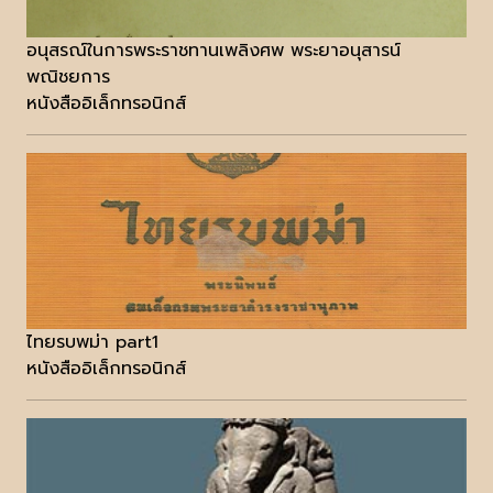
อนุสรณ์ในการพระราชทานเพลิงศพ พระยาอนุสารน์
พณิชยการ
หนังสืออิเล็กทรอนิกส์
ไทยรบพม่า part1
หนังสืออิเล็กทรอนิกส์