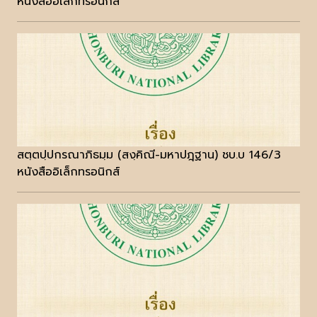
หนังสืออิเล็กทรอนิกส์
สตฺตปฺปกรณาภิธมฺม (สงฺคิณี-มหาปฎฺฐาน) ชบ.บ 146/3
หนังสืออิเล็กทรอนิกส์