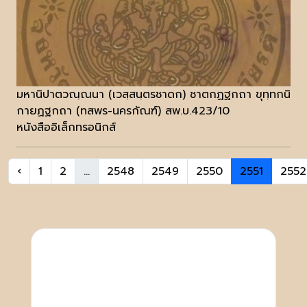
มหานิปาตวณฺณนา (เวสฺสนฺตรชาดก) ชาตกฏฐกถา ขุทฺทกนิ
กายฏฐกถา (ทสพร-นครกัณฑ์) สพ.บ.423/10
หนังสืออิเล็กทรอนิกส์
‹
1
2
...
2548
2549
2550
2551
2552