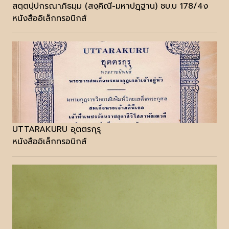
สตฺตปฺปกรณาภิธมฺม (สงฺคิณี-มหาปฎฺฐาน) ชบ.บ 178/4ง
หนังสืออิเล็กทรอนิกส์
UTTARAKURU อุตตรกุรุ
หนังสืออิเล็กทรอนิกส์