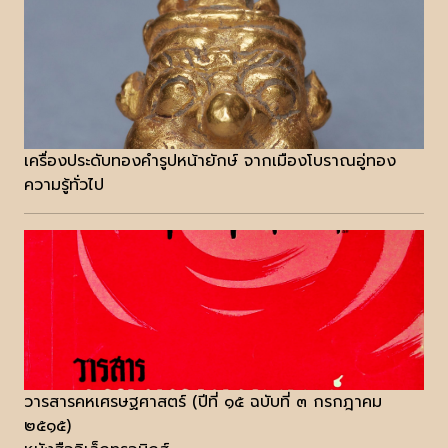
เครื่องประดับทองคำรูปหน้ายักษ์ จากเมืองโบราณอู่ทอง
ความรู้ทั่วไป
วารสารคหเศรษฐศาสตร์ (ปีที่ ๑๕ ฉบับที่ ๓ กรกฎาคม
๒๕๑๕)