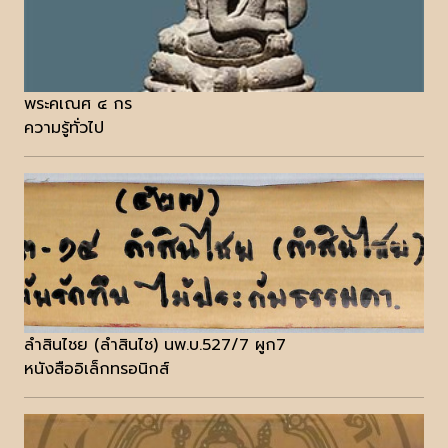
พระคเณศ ๔ กร
ความรู้ทั่วไป
ลำสินไชย (ลำสินไช) นพ.บ.527/7 ผูก7
หนังสืออิเล็กทรอนิกส์