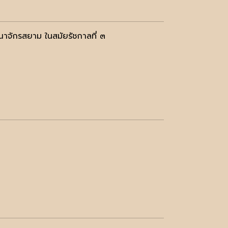
าณาจักรสยาม ในสมัยรัชกาลที่ ๓