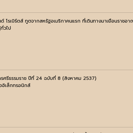
ันด์ โรเบิร์ตส์ ทูตจากสหรัฐอเมริกาคนแรก ที่เดินทางมาเยือนราชอ
้ทั่วไป
รศรีธรรมราช ปีที่ 24 ฉบับที่ 8 (สิงหาคม 2537)
ออิเล็กทรอนิกส์