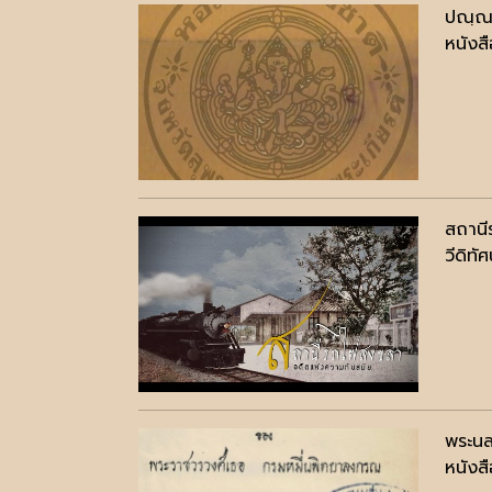
ปณฺณา
หนังสื
สถานี
วีดิทัศ
พระนล
หนังสื