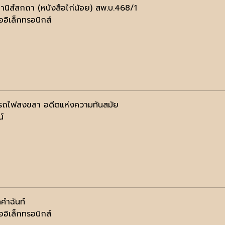
นิสํสกถา (หนังสือไก่น้อย) สพ.บ.468/1
ออิเล็กทรอนิกส์
รถไฟสงขลา อดีตแห่งความทันสมัย
น์
คำฉันท์
ออิเล็กทรอนิกส์