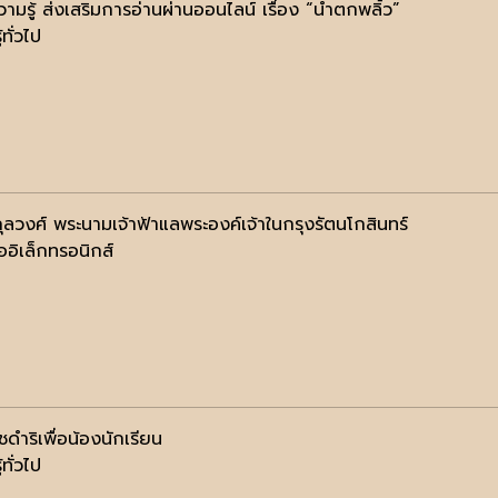
ามรู้ ส่งเสริมการอ่านผ่านออนไลน์ เรื่อง “น้ำตกพลิ้ว”
้ทั่วไป
ุลวงศ์ พระนามเจ้าฟ้าแลพระองค์เจ้าในกรุงรัตนโกสินทร์
ออิเล็กทรอนิกส์
ดำริเพื่อน้องนักเรียน
้ทั่วไป