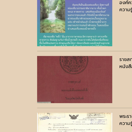
องค์คว
ความรู
ราชสก
หนังสื
พระราช
ความรู