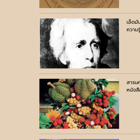
เอ็ดม
ความรู
สารนค
หนังสื