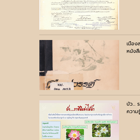
เมือง
หนังสื
บัว... 
ความรู