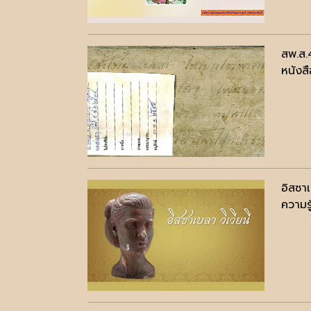
สพ.ส.
หนังสื
อิสซาเ
ความรู