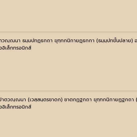
ทวณฺณนา ธมฺมปทฏฺธกถา ขุทฺทกนิกายฏฺธกกา (ธมฺมฺปทขั้นปลาย) 
ออิเล็กทรอนิกส์
ปาตวณฺณนา (เวสฺสนฺตรชาดก) ชาตกฏฐกถา ขุทฺทกนิกายฏฐกถา 
ออิเล็กทรอนิกส์