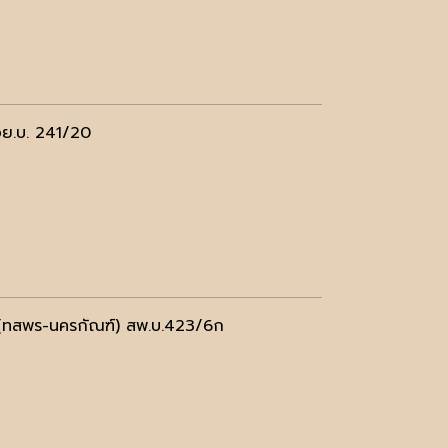
อย.บ. 241/20
(ทสพร-นครกัณฑ์) สพ.บ.423/6ก