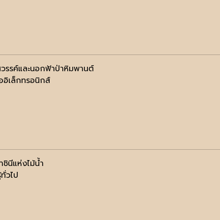
สวรรค์และนอกฟ้าป่าหิมพานต์
ออิเล็กทรอนิกส์
ราชินีแห่งไม้น้ำ
้ทั่วไป