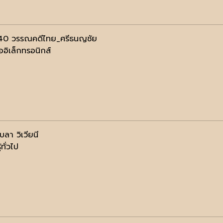
40 วรรณคดีไทย_ศรีธนญชัย
ออิเล็กทรอนิกส์
บลา วิเวียนี
้ทั่วไป