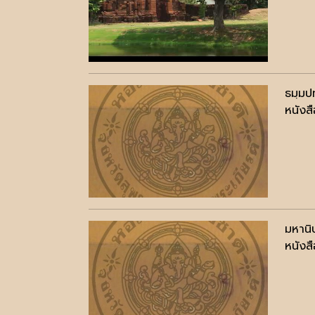
ธมฺมป
หนังสื
มหานิ
หนังสื