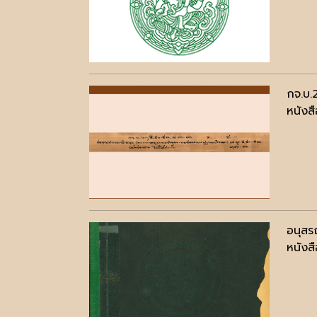
กจ.บ.
หนังสื
อนุสร
หนังสื