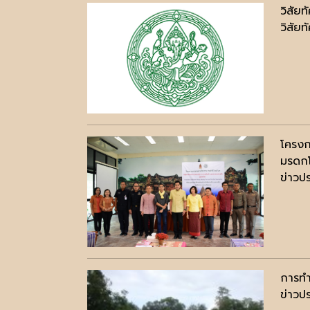
วิสัยท
วิสัยท
โครงก
มรดกโ
ข่าวปร
การทำ
ข่าวปร