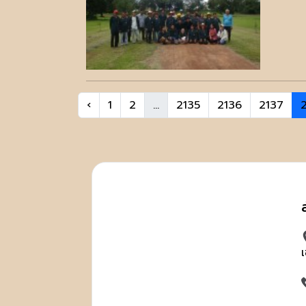
‹
1
2
...
2135
2136
2137