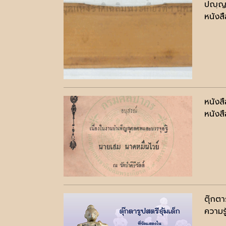
ปญฺญป
หนังสื
หนังส
หนังสื
ตุ๊กต
ความรู