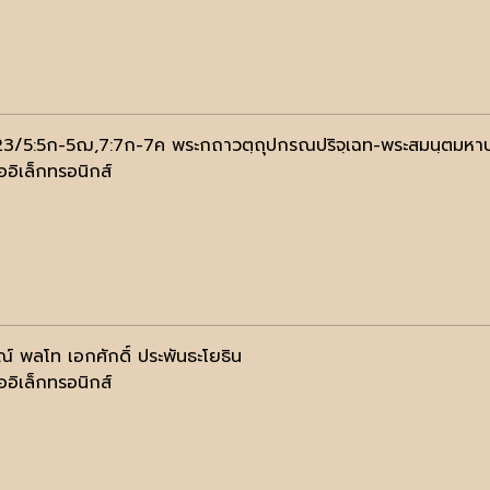
23/5:5ก-5ฌ,7:7ก-7ค พระกถาวตฺถุปกรณปริจฺเฉท-พระสมนฺตมหาปฎ
ออิเล็กทรอนิกส์
ณ์ พลโท เอกศักดิ์ ประพันธะโยธิน
ออิเล็กทรอนิกส์