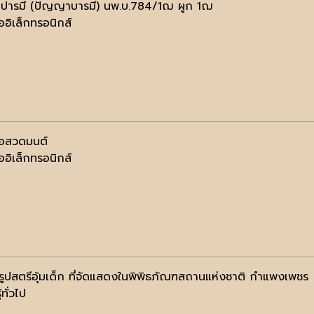
ารมี (ปัญญาบารมี) นพ.บ.784/1ฌ ผูก 1ฌ
ออิเล็กทรอนิกส์
ือสวดมนต์
ออิเล็กทรอนิกส์
ารูปสตรีอุ้มเด็ก ที่จัดแสดงในพิพิธภัณฑสถานแห่งชาติ กำแพงเพชร
้ทั่วไป