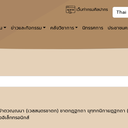
เว็บท่ากรมศิลปากร
าน
ข่าวและกิจกรรม
คลังวิชาการ
นิทรรศการ
ประชาชนคว
ปาตวณฺณนา (เวสฺสนฺตรชาตก) ชาตกฏฺฐกถา ขุทฺทกนิกายฏฺฐกถา (
ออิเล็กทรอนิกส์