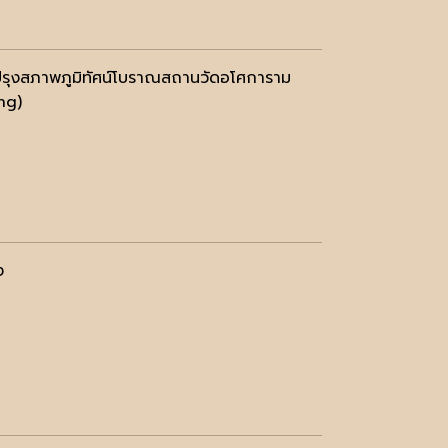
ับปรุงสภาพภูมิทัศน์โบราณสถานวัดอโศการาม
ing)
ง