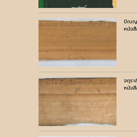
ปัญฺญ
หนังสื
จตุราส
หนังสื