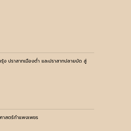
้ง ปราสาทเมืองต่ำ และปราสาทปลายบัด สู่
ัติศาสตร์กำแพงเพชร