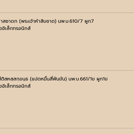
าสชาดก (พระเจ้าห้าสิบชาด) นพ.บ.610/7 ผูก7
ออิเล็กทรอนิกส์
ีติสหสฺสกฺขนฺธ (แปดหมื่นสี่พันขัน) นพ.บ.661/1ข ผูก1ข
ออิเล็กทรอนิกส์