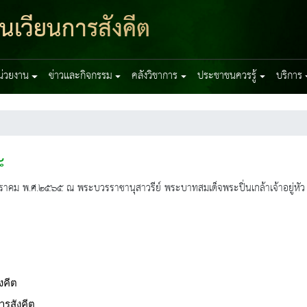
ุนเวียนการสังคีต
หน่วยงาน
ข่าวและกิจกรรม
คลังวิชาการ
ประชาชนควรรู้
บริการ
๘
่ ๗ มกราคม พ.ศ.๒๕๖๕ ณ พระบวรราชานุสาวรีย์ พระบาทสมเด็จพระปิ่นเกล้าเจ้าอยู่หัว
งคีต
ารสังคีต