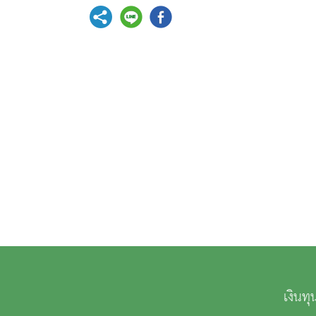
เงินท