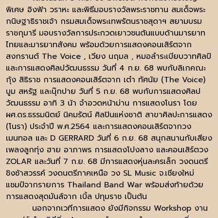
พิเศษ อิงฟ้า วราหะ และพิธีมอบรางวัลพระราชทาน สมเด็จพระ
กนิษฐาธิราชเจ้า กรมสมเด็จพระเทพรัตนราชสุดาฯ สยามบรม
ราชกุมารี มอบรางวัลการประกวดเยาวชนต้นแบบด้านมารยาท
ไทยและมารยาทสังคม พร้อมด้วยการแสดงคอนเสิร์ตจาก
สงกรานต์ The Voice , เวียง นฤมล , หมอลำระเบียบวาทศิลป์
และการแสดงศิลปวัฒนธรรม วันที่ 4 ก.ย. 68 พบกับลิเกคณะ
กุ้ง สิธิราช การแสดงคอนเสิร์ตจาก เต๋า ทัศนัย (The Voice)
บูม สหรัฐ และนุ๊กปาย วันที่ 5 ก.ย. 68 พบกับการแสดงศิลป
วัฒนธรรม อาทิ 3 น้า จำอวดหน้าม่าน การแสดงโนรา โดย
ผศ.ดร.ธรรมนิตย์ นิคมรัตน์ ศิลปินแห่งชาติ สาขาศิลปะการแสดง
(โนรา) ประจำปี พ.ศ.2564 และการแสดงคอนเสิร์ตจากวง
เมนทอล และ D GERRARD วันที่ 6 ก.ย. 68 สนุกสนานกับเสียง
เพลงลูกทุ่ง ฮาย อาภาพร การแสดงโปงลาง และคอนเสิร์ตวง
ZOLAR และวันที่ 7 ก.ย. 68 มีการแสดงหุ่นละครเล็ก วงดนตรี
ชิงช้าสวรรค์ วงดนตรีภาคเหนือ วง SL Music จ.เชียงใหม่
แชมป์จากรายการ Thailand Band War พร้อมส่งท้ายด้วย
การแสดงสุดมันส์จาก เบิ้ล ปทุมราช เป็นต้น
นอกจากเวทีการแสดง ยังมีกิจกรรม Workshop งาน