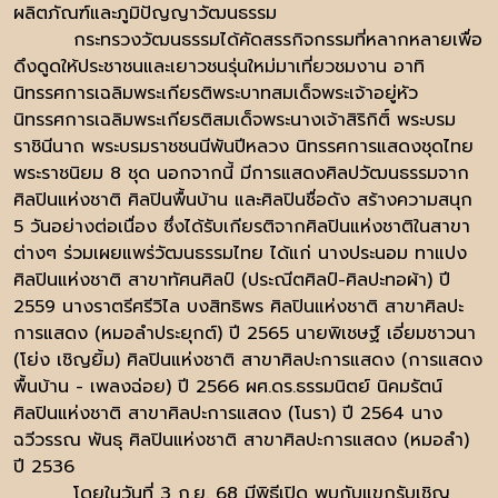
ผลิตภัณฑ์และภูมิปัญญาวัฒนธรรม
กระทรวงวัฒนธรรมได้คัดสรรกิจกรรมที่หลากหลายเพื่อ
ดึงดูดให้ประชาชนและเยาวชนรุ่นใหม่มาเที่ยวชมงาน อาทิ
นิทรรศการเฉลิมพระเกียรติพระบาทสมเด็จพระเจ้าอยู่หัว
นิทรรศการเฉลิมพระเกียรติสมเด็จพระนางเจ้าสิริกิติ์ พระบรม
ราชินีนาถ พระบรมราชชนนีพันปีหลวง นิทรรศการแสดงชุดไทย
พระราชนิยม 8 ชุด นอกจากนี้ มีการแสดงศิลปวัฒนธรรมจาก
ศิลปินแห่งชาติ ศิลปินพื้นบ้าน และศิลปินชื่อดัง สร้างความสนุก
5 วันอย่างต่อเนื่อง ซึ่งได้รับเกียรติจากศิลปินแห่งชาติในสาขา
ต่างๆ ร่วมเผยแพร่วัฒนธรรมไทย ได้แก่ นางประนอม ทาแปง
ศิลปินแห่งชาติ สาขาทัศนศิลป์ (ประณีตศิลป์-ศิลปะทอผ้า) ปี
2559 นางราตรีศรีวิไล บงสิทธิพร ศิลปินแห่งชาติ สาขาศิลปะ
การแสดง (หมอลำประยุกต์) ปี 2565 นายพิเชษฐ์ เอี่ยมชาวนา
(โย่ง เชิญยิ้ม) ศิลปินแห่งชาติ สาขาศิลปะการแสดง (การแสดง
พื้นบ้าน - เพลงฉ่อย) ปี 2566 ผศ.ดร.ธรรมนิตย์ นิคมรัตน์
ศิลปินแห่งชาติ สาขาศิลปะการแสดง (โนรา) ปี 2564 นาง
ฉวีวรรณ พันธุ ศิลปินแห่งชาติ สาขาศิลปะการแสดง (หมอลำ)
ปี 2536
โดยในวันที่ 3 ก.ย. 68 มีพิธีเปิด พบกับแขกรับเชิญ