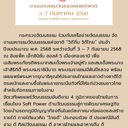
กระทรวงวัฒนธรรม ร่วมกับเครือข่ายวัฒนธรรม จัด
งานมหกรรมวัฒนธรรมแห่งชาติ “วิถีถิ่น วิถีไทย” ประจำ
ปีงบประมาณ พ.ศ. 2568 ระหว่างวันที่ 3 – 7 กันยายน 2568
ณ อิมแพ็ค เอ็กซิบิชั่น ฮอลล์ 5 เมืองทองธานี เพื่อ
เฉลิมพระเกียรติพระบาทสมเด็จพระเจ้าอยู่หัว และสมเด็จพระนาง
เจ้าสิริกิติ์ พระบรมราชินีนาถ พระบรมราชชนนีพันปีหลวง พร้อม
เผยแพร่พระมหากรุณาธิคุณให้ประชาชนไทยและชาวต่างชาติได้
ตระหนักและซาบซึ้งในพระราชกรณียกิจที่มีให้แก่ปวงชนชาวไทย
สำหรับกิจกรรมภายในงาน
จัดเวทีเผยแพร่วัฒนธรรมอันดีงาม 4 ภูมิภาคของไทยในการ
เชื่อมโยง Soft Power ด้านวัฒนธรรมสู่การพัฒนาเศรษฐกิจ
โดยนำมรดกภูมิปัญญาท้องถิ่นในแต่ละภาคมาต่อยอดและสร้าง
รายได้ ภายใต้แนวคิด “ไทยดี” ประกอบด้วย ดี ประเพณีอันดี
งาม ดี ศิลปวัฒนธรรม ดี อาหารไทยและอาหารถิ่น ดี