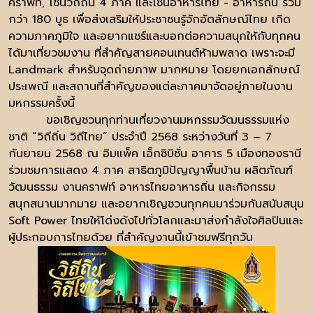
คราฟท์, โซนวิถีถิ่น 4 ภาค และโซนอาหารไทย - อาหารถิ่น รวม
กว่า 180 บูธ เพื่อส่งเสริมให้ประชาชนรู้จักอัตลักษณ์ไทย เกิด
ความภาคภูมิใจ และอยากแชร์และบอกต่อความสนุกให้กับทุกคน
ได้มาเที่ยวชมงาน ที่สำคัญสายคอนเทนต์ห้ามพลาด เพราะจะมี
Landmark สำหรับจุดถ่ายภาพ มากหมาย โดยยกเอกลักษณ์
ประเพณี และสถานที่สำคัญของแต่ละภาคมาจัดอยู่ภายในงาน
มหกรรมครั้งนี้
ขอเชิญชวนทุกท่านเที่ยวงานมหกรรมวัฒนธรรมแห่ง
ชาติ “วิถีถิ่น วิถีไทย” ประจำปี 2568 ระหว่างวันที่ 3 – 7
กันยายน 2568 ณ อิมแพ็ค เอ็กซิบิชั่น อาคาร 5 เมืองทองธานี
ร่วมชมการแสดง 4 ภาค สาธิตภูมิปัญญาพื้นบ้าน ผลิตภัณฑ์
วัฒนธรรม งานคราฟท์ อาหารไทยอาหารถิ่น และกิจกรรม
สนุกสนานมากมาย และอยากเชิญชวนทุกคนมาร่วมกันสนับสนุน
Soft Power ไทยให้โด่งดังไปทั่วโลกและมาส่งกำลังใจศิลปินและ
ผู้ประกอบการไทยด้วย ที่สำคัญงานนี้เข้าชมฟรีทุกวัน