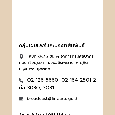
กลุ่มเผยแพร่และประชาสัมพันธ์
เลขที่ ๘๑/๑ ชั้น ๓ อาคารกรมศิลปากร
ถนนศรีอยุธยา แขวงวชิระพยาบาล ดุสิต
กรุงเทพฯ ๑๐๓๐๐
02 126 6660, 02 164 2501-2
ต่อ 3030, 3031
broadcast@finearts.go.th