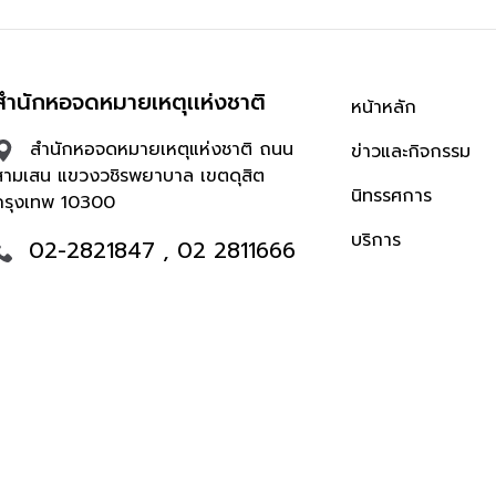
สำนักหอจดหมายเหตุเเห่งชาติ
หน้าหลัก
สำนักหอจดหมายเหตุแห่งชาติ ถนน
ข่าวและกิจกรรม
สามเสน แขวงวชิรพยาบาล เขตดุสิต
นิทรรศการ
กรุงเทพ 10300
บริการ
02-2821847 , 02 2811666
ต่อ. 114,115
archives@finearts.go.th