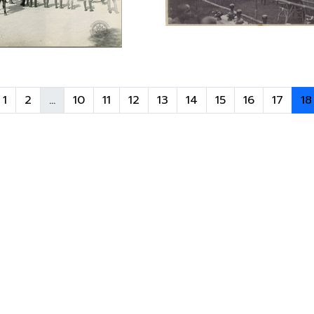
1
2
...
10
11
12
13
14
15
16
17
18