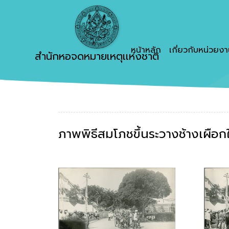
หน้าหลัก
เกี่ยวกับหน่วยง
สำนักหอจดหมายเหตุเเห่งชาติ
ภาพพิธีสมโภชขึ้นระวางช้างเผือกใ