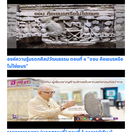
องค์ความรู้มรดกศิลปวัฒนธรรม ตอนที่ ๓ "ขอม คือเขมรหรือ
ไม่ใช่เขมร"