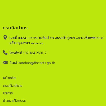
กรมศิลปากร
เลขที่ ๘๑/๑ อาคารกรมศิลปากร ถนนศรีอยุธยา แขวงวชิระพยาบาล
ดุสิต กรุงเทพฯ ๑๐๓๐๐
โทรศัพท์ : 02 164 2501-2
อีเมล์ :
saraban@finearts.go.th
หน้าหลัก
กรมศิลปากร
บริการ
ข่าวและกิจกรรม