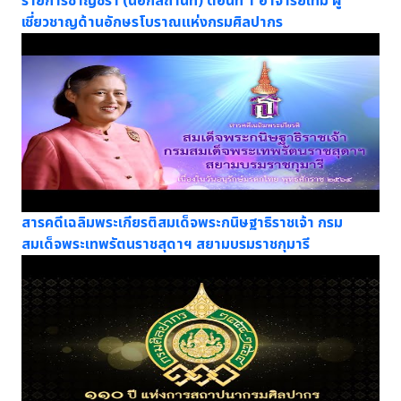
รายการชาญชรา (นอกสถานที่) ตอนที่ 1 อาจารย์เทิม ผู้
เชี่ยวชาญด้านอักษรโบราณแห่งกรมศิลปากร
สารคดีเฉลิมพระเกียรติสมเด็จพระกนิษฐาธิราชเจ้า กรม
สมเด็จพระเทพรัตนราชสุดาฯ สยามบรมราชกุมารี