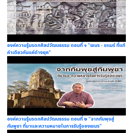
องค์ความรู้มรดกศิลปวัฒนธรรม ตอนที่ ๑ "เขมร - ขแมร์ ที่แท้
คำเดียวกันแค่ต่างยุค"
องค์ความรู้มรดกศิลปวัฒนธรรม ตอนที่ ๒ "จากกัมพุชสู่
กัมพูชา ที่มาและความหมายในการรับรู้ของเขมร"