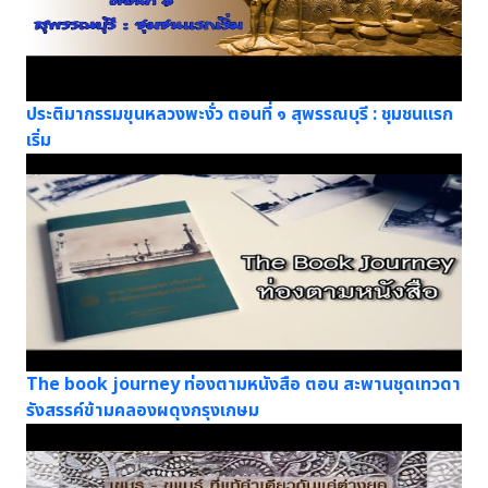
ประติมากรรมขุนหลวงพะงั่ว ตอนที่ ๑ สุพรรณบุรี : ชุมชนแรก
เริ่ม
The book journey ท่องตามหนังสือ ตอน สะพานชุดเทวดา
รังสรรค์ข้ามคลองผดุงกรุงเกษม