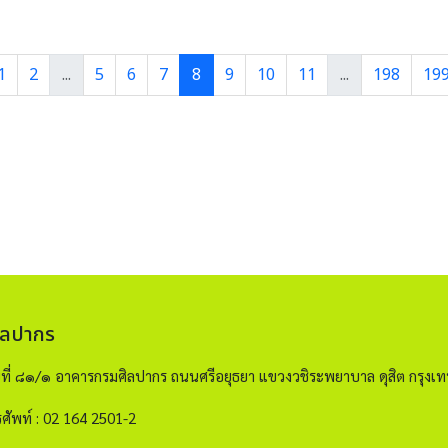
1
2
...
5
6
7
8
9
10
11
...
198
19
ิลปากร
ขที่ ๘๑/๑ อาคารกรมศิลปากร ถนนศรีอยุธยา แขวงวชิระพยาบาล ดุสิต กรุ
ศัพท์ : 02 164 2501-2