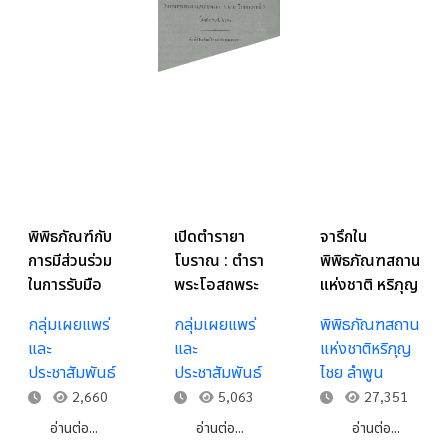
พิพิธภัณฑ์กับ
เปิดตำรายา
จารึกใน
การมีส่วนร่วม
โบราณ : ตำรา
พิพิธภัณฑสถาน
ในการรับมือ
พระโอสถพระ
แห่งชาติ หริภุญ
วิกฤตโรค
นารายน์
ไชย
กลุ่มเผยแพร่
กลุ่มเผยแพร่
พิพิธภัณฑสถาน
ระบาดในอดีต
และ
และ
แห่งชาติหริภุญ
: กรณีศึกษา
ประชาสัมพันธ์
ประชาสัมพันธ์
ไชย ลำพูน
พิพิธภัณฑ์ใน
2,660
5,063
27,351
ประเทศ
สหรัฐอเมริกา
อ่านต่อ...
อ่านต่อ...
อ่านต่อ...