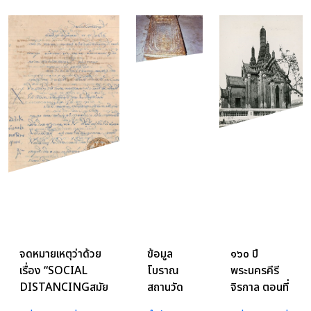
จดหมายเหตุว่าด้วย
ข้อมูล
๑๖๐ ปี
เรื่อง “SOCIAL
โบราณ
พระนครคีรี
DISTANCINGสมัย
สถานวัด
จิรกาล ตอนที่
100 ปี”
โพธิ์
๕ สถาปนา