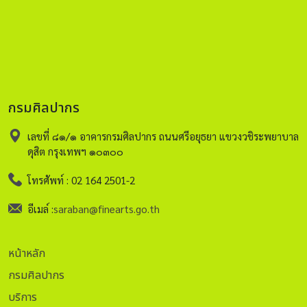
กรมศิลปากร
เลขที่ ๘๑/๑ อาคารกรมศิลปากร ถนนศรีอยุธยา แขวงวชิระพยาบาล
ดุสิต กรุงเทพฯ ๑๐๓๐๐
โทรศัพท์ : 02 164 2501-2
อีเมล์ :
saraban@finearts.go.th
หน้าหลัก
กรมศิลปากร
บริการ