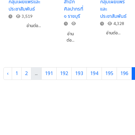
กลุ่มเผยแพร่และ
สำนัก
กลุ่มเผยแพร่
อำเภอ
พระราชวัง
ประชาสัมพันธ์
ศิลปากรที่
และ
เขาย้อย
๑ ราชบุรี
ประชาสัมพันธ์
3,519
จังหวัด
4,328
เพชรบุรี
อ่านต่อ...
3,319
อ่านต่อ...
อ่าน
ต่อ...
‹
1
2
...
191
192
193
194
195
196