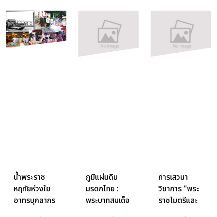
น้ำพระราช
ภูมิแผ่นดิน
การเสวนา
หฤทัยห่วงใย
มรดกไทย :
วิชาการ "พระ
อาทรบุคลากร
พระบาทสมเด็จ
ราชไมตรีและ
และงาน
พระเจ้าอยู่หัว
เครื่องมงคล