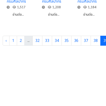
กรมศิลปากร
กรมศิลปากร
กรมศิลปากร
จดหมายเหตุ
กับการเสด็จ
ราช
1,517
1,208
1,184
พระราชดำเนิน
บรรณาการ ใน
แหล่งมรดก
รัชกาลที่๔"
อ่านต่อ...
อ่านต่อ...
อ่านต่อ...
ไทย
‹
1
2
...
32
33
34
35
36
37
38
3