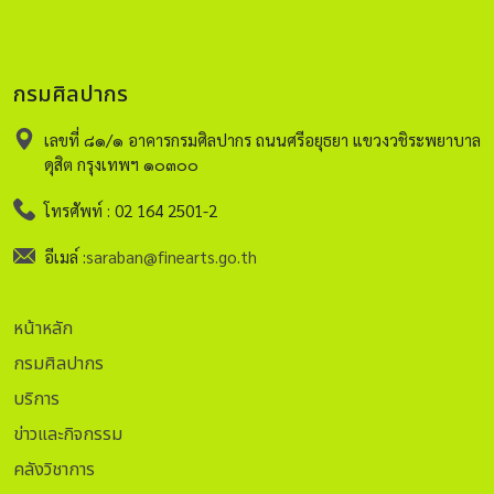
กรมศิลปากร
เลขที่ ๘๑/๑ อาคารกรมศิลปากร ถนนศรีอยุธยา แขวงวชิระพยาบาล
ดุสิต กรุงเทพฯ ๑๐๓๐๐
โทรศัพท์ : 02 164 2501-2
อีเมล์ :
saraban@finearts.go.th
หน้าหลัก
กรมศิลปากร
บริการ
ข่าวและกิจกรรม
คลังวิชาการ