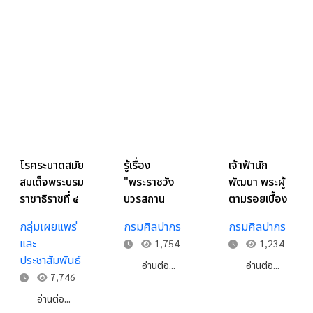
โรคระบาดสมัย
รู้เรื่อง
เจ้าฟ้านัก
สมเด็จพระบรม
"พระราชวัง
พัฒนา พระผู้
ราชาธิราชที่ ๔
บวรสถาน
ตามรอยเบื้อง
มงคล" ผ่าน
พระยุคลบาท
กลุ่มเผยแพร่
กรมศิลปากร
กรมศิลปากร
เอกสาร
สมเด็จพระบรม
และ
1,754
1,234
จดหมายเหตุ
ชนกนาถ
ประชาสัมพันธ์
อ่านต่อ...
อ่านต่อ...
7,746
อ่านต่อ...