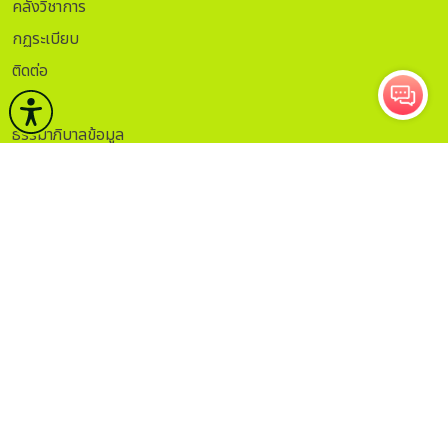
คลังวิชาการ
กฏระเบียบ
ติดต่อ
ITA.
ธรรมาภิบาลข้อมูล
Sitemap
กรอกอีเมลเพื่อรับข่าวสาร
ติดตาม
สงวนลิขสิทธิ์ © 2563 กรมศิลปากร. กระทรวงวัฒนธรรม -
นโยบายเว็บไซต์
|