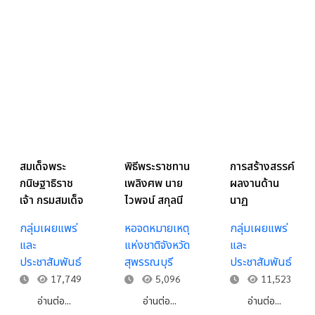
สมเด็จพระ
พิธีพระราชทาน
การสร้างสรรค์
กนิษฐาธิราช
เพลิงศพ นาย
ผลงานด้าน
เจ้า กรมสมเด็จ
ไวพจน์ สกุลนี
นาฏ
พระเทพรัตน
(ไวพจน์ เพชร
ดุริยางคศิลป์
กลุ่มเผยแพร่
หอจดหมายเหตุ
กลุ่มเผยแพร่
ราชสุดาฯ
สุพรรณ)
ของสำนักการ
และ
แห่งชาติจังหวัด
และ
สยามบรมราช
ศิลปินแห่งชาติ
สังคีต กรม
ประชาสัมพันธ์
สุพรรณบุรี
ประชาสัมพันธ์
กุมารี กับการ
สาขาศิลปะการ
ศิลปากร ระบำ
17,749
5,096
11,523
ดนตรี
แสดง (นักร้อง
เสียมกุก –
เพลงลูกทุ่ง)
ละโว้
อ่านต่อ...
อ่านต่อ...
อ่านต่อ...