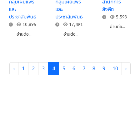
กลุ่มเผยแพร่
กลุ่มเผยแพร่
สำนักการ
จัดขึ้นในเขต
และ
และ
สังคีต
พระราชฐานชั้น
ประชาสัมพันธ์
ประชาสัมพันธ์
5,593
ใน
10,895
17,491
อ่านต่อ...
อ่านต่อ...
อ่านต่อ...
‹
1
2
3
4
5
6
7
8
9
10
›