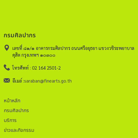
กรมศิลปากร
เลขที่ ๘๑/๑ อาคารกรมศิลปากร ถนนศรีอยุธยา แขวงวชิระพยาบาล
ดุสิต กรุงเทพฯ ๑๐๓๐๐
โทรศัพท์ : 02 164 2501-2
อีเมล์ :
saraban@finearts.go.th
หน้าหลัก
กรมศิลปากร
บริการ
ข่าวและกิจกรรม