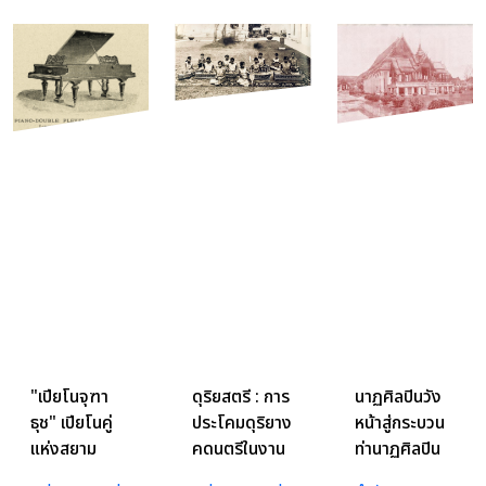
พุทธศักราช
2540
"เปียโนจุฑา
ดุริยสตรี : การ
นาฏศิลปินวัง
ธุช" เปียโนคู่
ประโคมดุริยาง
หน้าสู่กระบวน
แห่งสยาม
คดนตรีในงาน
ท่านาฏศิลปิน
พระราชพิธีซึ่ง
กรมศิลปากร