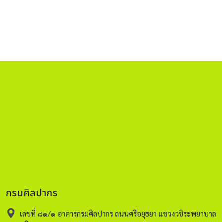
กรมศิลปากร
เลขที่ ๘๑/๑ อาคารกรมศิลปากร ถนนศรีอยุธยา แขวงวชิระพยาบาล