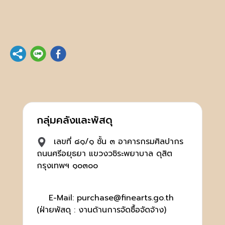
กลุ่มคลังและพัสดุ
เลขที่ ๘๑/๑ ชั้น ๓ อาคารกรมศิลปากร
ถนนศรีอยุธยา แขวงวชิระพยาบาล ดุสิต
กรุงเทพฯ ๑๐๓๐๐
E-Mail: purchase@finearts.go.th
(ฝ่ายพัสดุ : งานด้านการจัดซื้อจัดจ้าง)