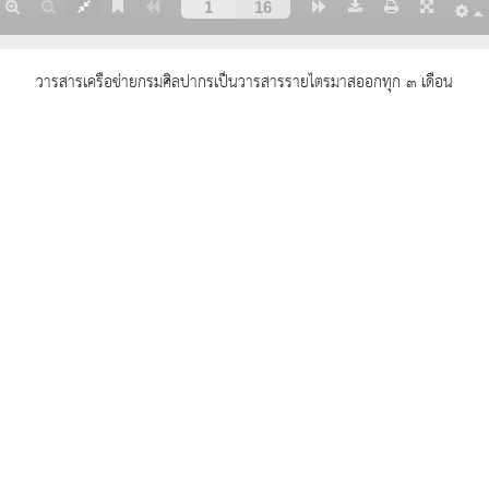
วารสารเครือข่ายกรมศิลปากรเป็นวารสารรายไตรมาสออกทุก ๓ เดือน
หน้าหลัก
เกี่ยวกับหน่วยงาน