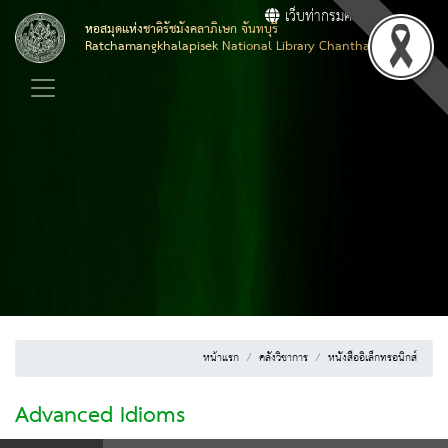
เว็บท่ากรมศิลปากร
หอสมุดแห่งชาติรัชมังคลาภิเษก จันทบุรี
Ratchamangkhalapisek National Library Chanthaburi
หน้าแรก
คลังวิชาการ
หนังสืออิเล็กทรอนิกส์
Advanced Idioms